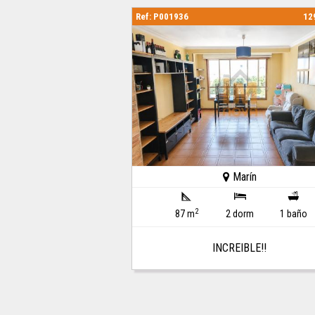
Ref: P001936
12
Marín
2
87 m
2 dorm
1 baño
INCREIBLE!!