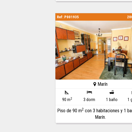
Ref: P001935
20
Marín
2
90 m
3 dorm
1 baño
1 
2
Piso de 90 m
con 3 habitaciones y 1 b
Marín.