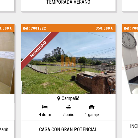
TEMPORADA VERANO
0.000 €
Ref: C001822
350.000 €
Ref: P0
Campañó
4 dorm
2 baño
1 garaje
INC
arín.
CASA CON GRAN POTENCIAL