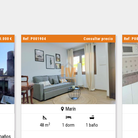
0.000 €
Ref: P001904
Consultar precio
Ref: P0
Marín
2
48 m
1 dorm
1 baño
 baños