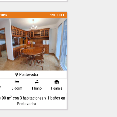
01892
190.000 €
Pontevedra
2
m
3 dorm
1 baño
1 garaje
2
e 90 m
con 3 habitaciones y 1 baños en
Pontevedra.