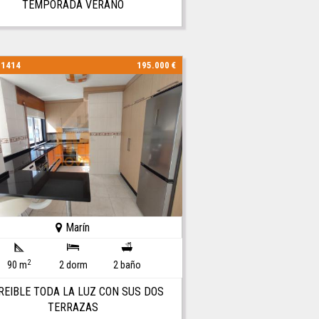
TEMPORADA VERANO
01414
195.000 €
Marín
2
90 m
2 dorm
2 baño
REIBLE TODA LA LUZ CON SUS DOS
TERRAZAS