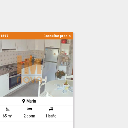
01897
Consultar precio
Marín
2
65 m
2 dorm
1 baño