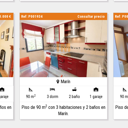
0.000 €
Ref: P001934
Consultar precio
Ref: P0
Marín
2
garaje
90 m
3 dorm
2 baño
1 garaje
90 
2
años en
Piso de 90 m
con 3 habitaciones y 2 baños en
Piso d
Marín.