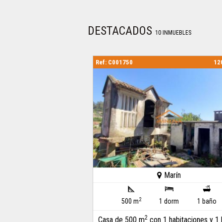
DESTACADOS
10 INMUEBLES
Ref: C001750
12
Marín
2
500 m
1 dorm
1 baño
2
Casa de 500 m
con 1 habitaciones y 1