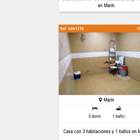
en Marín.
Ref: C001370
7
Marín
3 dorm
1 baño
Casa con 3 habitaciones y 1 baños en M